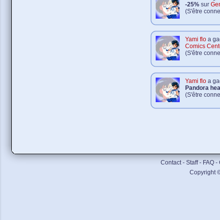
-25%
sur
Ge
(S'être conn
Yami flo
a ga
Comics Cent
(S'être conne
Yami flo
a ga
Pandora hea
(S'être conn
Contact
-
Staff
-
FAQ
-
Copyright 