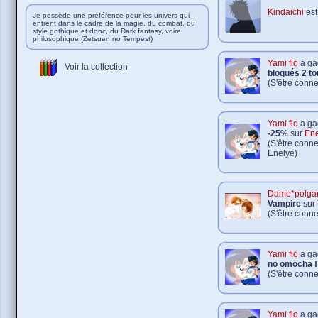
Kindaichi
est
Je possède une préférence pour les univers qui
entrent dans le cadre de la magie, du combat, du
style gothique et donc, du Dark fantasy, voire
philosophique (Zetsuen no Tempest)
Yami flo
a ga
Voir la collection
bloqués 2 to
(S'être conne
Yami flo
a ga
-25%
sur
Ene
(S'être conn
Enelye)
Dame*polga
Vampire
sur
(S'être conn
Yami flo
a ga
no omocha !
(S'être conne
Yami flo
a ga