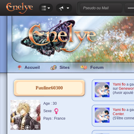
Accueil
Sites
Forum
Yami flo
a ga
Pauline60300
sur
Genewor
(Avoir ajouté
Age : 30
Yami flo
a ga
Sexe :
Center
.
(S'être conne
Pays : France