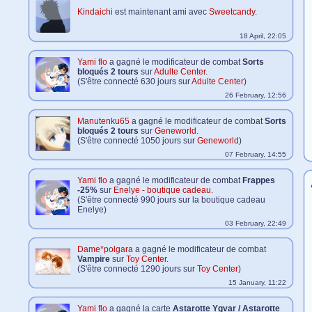
Kindaichi
est maintenant ami avec
Sweetcandy
.
18 April, 22:05
Yami flo
a gagné le modificateur de combat
Sorts
bloqués 2 tours
sur
Adulte Center
.
(S'être connecté 630 jours sur
Adulte Center
)
26 February, 12:56
Manutenku65
a gagné le modificateur de combat
Sorts
bloqués 2 tours
sur
Geneworld
.
(S'être connecté 1050 jours sur
Geneworld
)
07 February, 14:55
Yami flo
a gagné le modificateur de combat
Frappes
-25%
sur
Enelye - boutique cadeau
.
(S'être connecté 990 jours sur la boutique cadeau
Enelye)
03 February, 22:49
Dame*polgara
a gagné le modificateur de combat
Vampire
sur
Toy Center
.
(S'être connecté 1290 jours sur
Toy Center
)
15 January, 11:22
Yami flo
a gagné la carte
Astarotte Ygvar / Astarotte