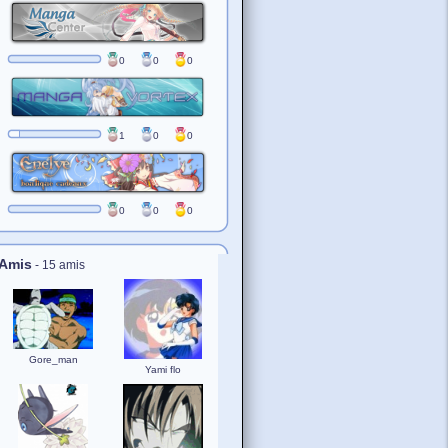
0
0
0
1
0
0
0
0
0
Amis
- 15 amis
Gore_man
Yami flo