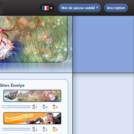
Mot de passe oublié ?
Inscription
Sites Enelye
7
0
0
2
1
0