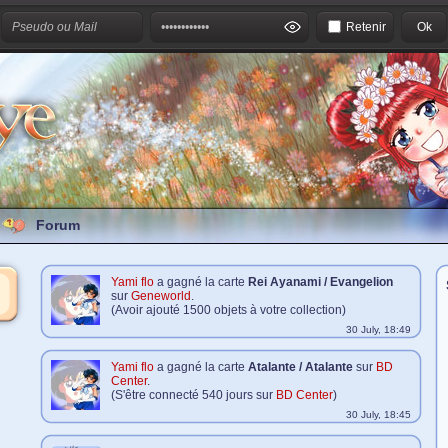
Retenir
Forum
Yami flo
a gagné la carte
Rei Ayanami / Evangelion
sur
Geneworld
.
(Avoir ajouté 1500 objets à votre collection)
30 July, 18:49
Yami flo
a gagné la carte
Atalante / Atalante
sur
BD
Center
.
(S'être connecté 540 jours sur
BD Center
)
30 July, 18:45