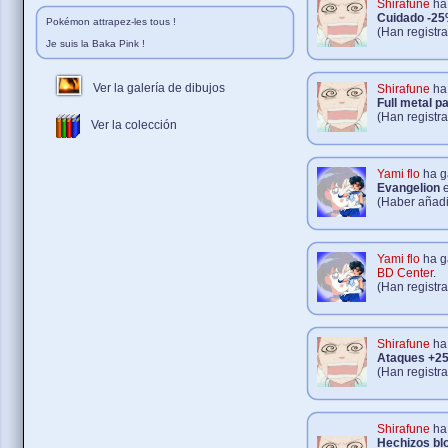
Shirafune
ha 
Cuidado -2
Pokémon attrapez-les tous !
(Han registr
Je suis la Baka Pink !
Ver la galería de dibujos
Shirafune
ha 
Full metal pa
(Han registr
Ver la colección
Yami flo
ha g
Evangelion
(Haber añadi
Yami flo
ha g
BD Center
.
(Han registr
Shirafune
ha 
Ataques +2
(Han registr
Shirafune
ha 
Hechizos bl