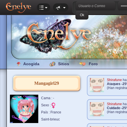
Acogida
Sitios
Foro
Shirafune
ha 
Mangagirl29
Ataques -2
(Han registr
Cama : -
Shirafune
ha 
Sexo :
Cuidado -2
(Han registr
País : France
Saint-brieuc