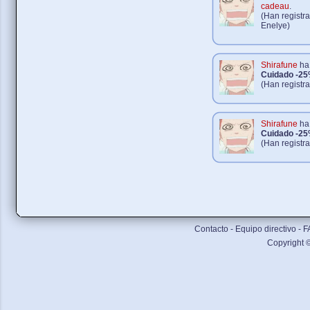
cadeau
.
(Han registra
Enelye)
Shirafune
ha 
Cuidado -2
(Han registr
Shirafune
ha 
Cuidado -2
(Han registr
Contacto
-
Equipo directivo
-
F
Copyright 