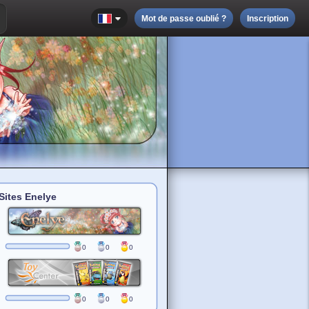
Mot de passe oublié ?
Inscription
Sites Enelye
0
0
0
0
0
0