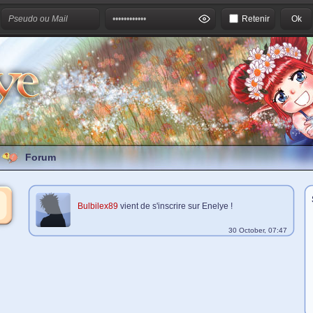
Retenir
Forum
Bulbilex89
vient de s'inscrire sur Enelye !
30 October, 07:47