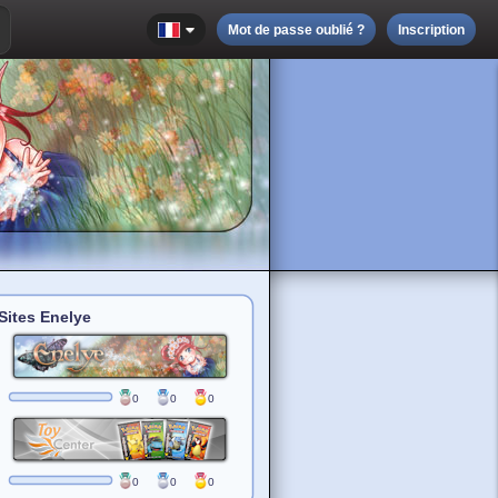
Mot de passe oublié ?
Inscription
Sites Enelye
0
0
0
0
0
0