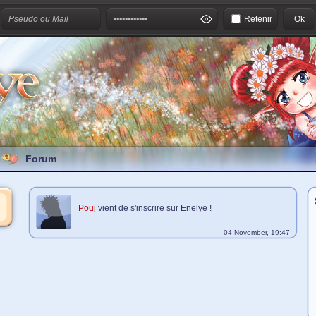
Retenir
Forum
Pouj
vient de s'inscrire sur Enelye !
04 November, 19:47